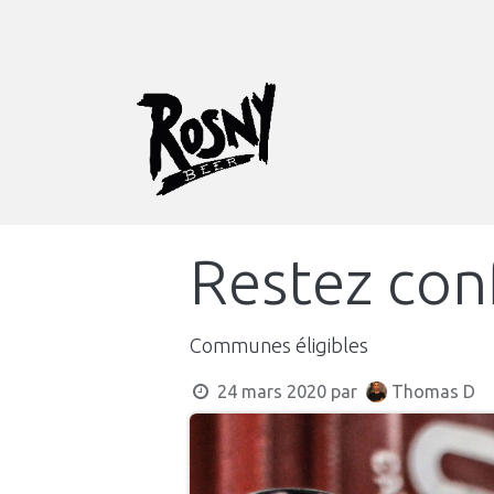
SE RENDRE AU CONTENU
La Brasserie
B
Restez conf
Communes éligibles
24 mars 2020
par
Thomas D