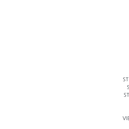
ST
S
VI