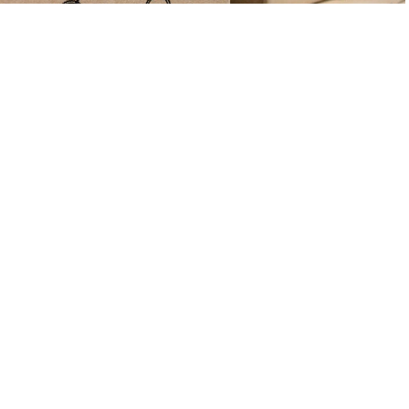
Lire suivan
la Bière : Les Levure
Nos amis les saccharomyc