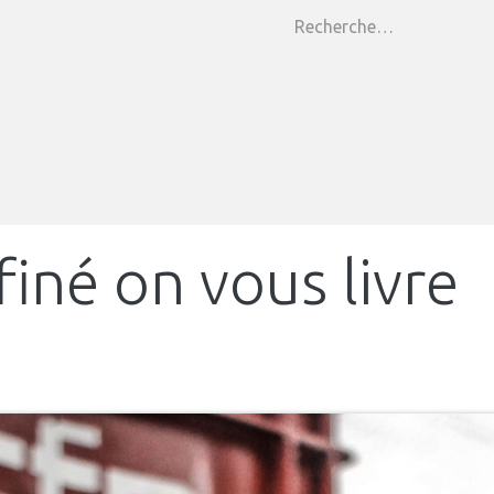
ar
Shop
Location de tireuses
Etiquettes personnali
iné on vous livre