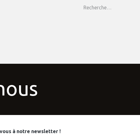
ar
Shop
Location de tireuses
Etiquettes personnali
nous
 vous à notre newsletter !